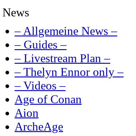
News
– Allgemeine News –
– Guides –
– Livestream Plan –
– Thelyn Ennor only –
– Videos –
Age of Conan
Aion
ArcheAge