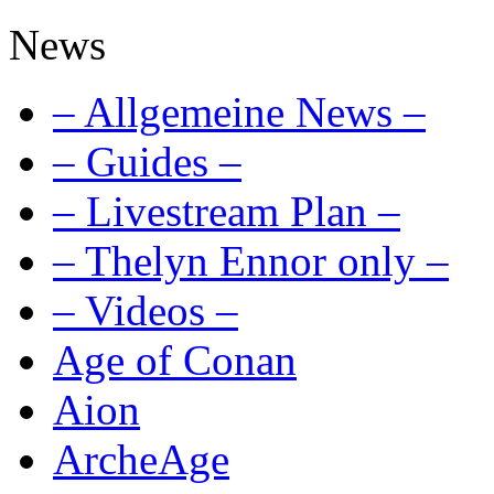
News
– Allgemeine News –
– Guides –
– Livestream Plan –
– Thelyn Ennor only –
– Videos –
Age of Conan
Aion
ArcheAge