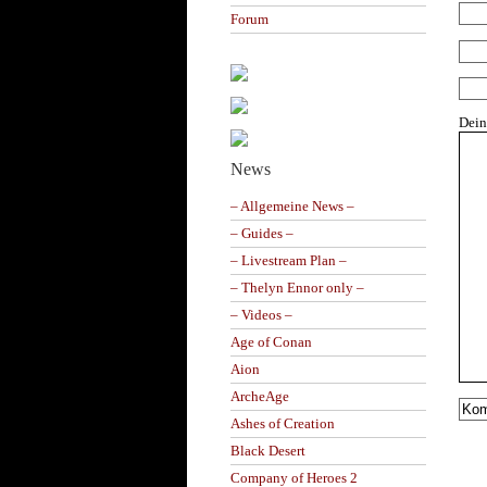
Forum
Dei
News
– Allgemeine News –
– Guides –
– Livestream Plan –
– Thelyn Ennor only –
– Videos –
Age of Conan
Aion
ArcheAge
Ashes of Creation
Black Desert
Company of Heroes 2