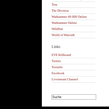
Tera
The Division
Warhammer 40.000 Online
Warhammer Online
WildStar
World of Warcraft
Links
EVE Killboard
Twitter
Youtube
Facebook
Livestream Channel