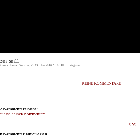
csm_sm11
st von - Skarok · Samstag, 29. Oktober 2016, 13:03 Uhr · Kategorie
KEINE KOMMENTARE
e Kommentare bisher
erlasse deinen Kommentar!
RSS
-F
n Kommentar hinterlassen