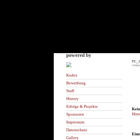
powered by
ec_
verfas
Kodex
Bewerbung
Staff
History
Erfolge & Projekte
Kein
Hint
Sponsoren
Impressum
Datenschutz
Eine
Gallery