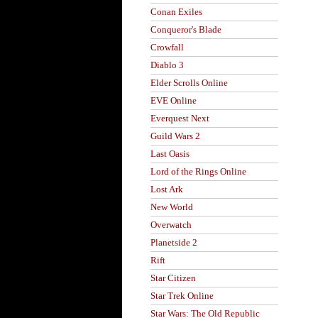
Conan Exiles
Conqueror's Blade
Crowfall
Diablo 3
Elder Scrolls Online
EVE Online
Everquest Next
Guild Wars 2
Last Oasis
Lord of the Rings Online
Lost Ark
New World
Overwatch
Planetside 2
Rift
Star Citizen
Star Trek Online
Star Wars: The Old Republic