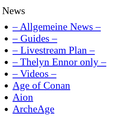
News
– Allgemeine News –
– Guides –
– Livestream Plan –
– Thelyn Ennor only –
– Videos –
Age of Conan
Aion
ArcheAge