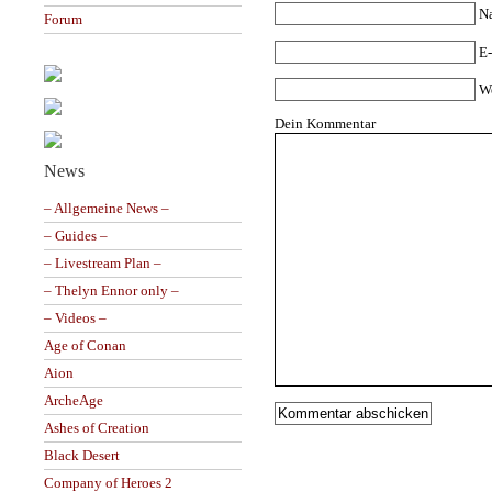
N
Forum
E-
W
Dein Kommentar
News
– Allgemeine News –
– Guides –
– Livestream Plan –
– Thelyn Ennor only –
– Videos –
Age of Conan
Aion
ArcheAge
Ashes of Creation
Black Desert
Company of Heroes 2