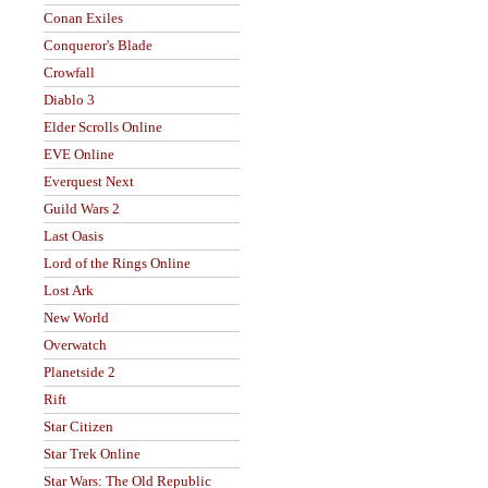
Conan Exiles
Conqueror's Blade
Crowfall
Diablo 3
Elder Scrolls Online
EVE Online
Everquest Next
Guild Wars 2
Last Oasis
Lord of the Rings Online
Lost Ark
New World
Overwatch
Planetside 2
Rift
Star Citizen
Star Trek Online
Star Wars: The Old Republic