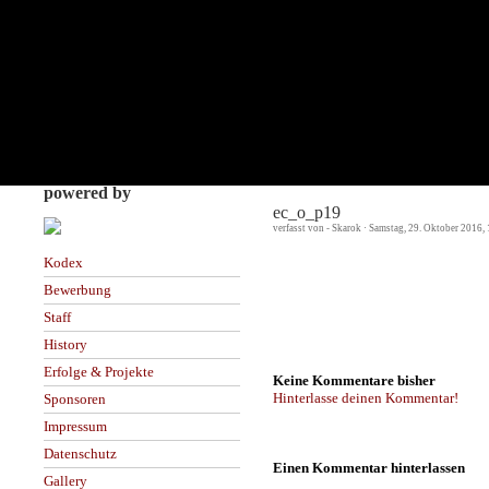
powered by
ec_o_p19
verfasst von - Skarok · Samstag, 29. Oktober 2016,
Kodex
Bewerbung
Staff
History
Erfolge & Projekte
Keine Kommentare bisher
Hinterlasse deinen Kommentar!
Sponsoren
Impressum
Datenschutz
Einen Kommentar hinterlassen
Gallery