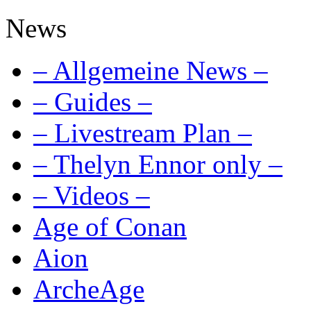
News
– Allgemeine News –
– Guides –
– Livestream Plan –
– Thelyn Ennor only –
– Videos –
Age of Conan
Aion
ArcheAge