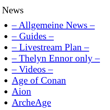
News
– Allgemeine News –
– Guides –
– Livestream Plan –
– Thelyn Ennor only –
– Videos –
Age of Conan
Aion
ArcheAge