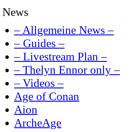
News
– Allgemeine News –
– Guides –
– Livestream Plan –
– Thelyn Ennor only –
– Videos –
Age of Conan
Aion
ArcheAge