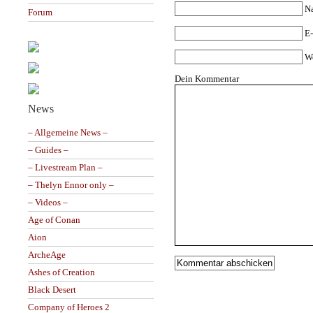
N
Forum
E-
W
Dein Kommentar
News
– Allgemeine News –
– Guides –
– Livestream Plan –
– Thelyn Ennor only –
– Videos –
Age of Conan
Aion
ArcheAge
Ashes of Creation
Black Desert
Company of Heroes 2