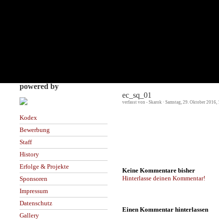
powered by
ec_sq_01
verfasst von - Skarok · Samstag, 29. Oktober 2016,
Kodex
Bewerbung
Staff
History
Erfolge & Projekte
Keine Kommentare bisher
Hinterlasse deinen Kommentar!
Sponsoren
Impressum
Datenschutz
Einen Kommentar hinterlassen
Gallery