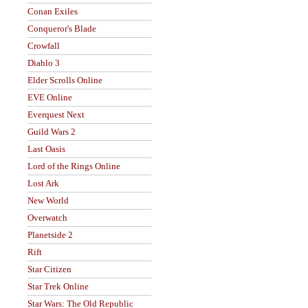
Conan Exiles
Conqueror's Blade
Crowfall
Diablo 3
Elder Scrolls Online
EVE Online
Everquest Next
Guild Wars 2
Last Oasis
Lord of the Rings Online
Lost Ark
New World
Overwatch
Planetside 2
Rift
Star Citizen
Star Trek Online
Star Wars: The Old Republic