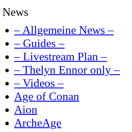
News
– Allgemeine News –
– Guides –
– Livestream Plan –
– Thelyn Ennor only –
– Videos –
Age of Conan
Aion
ArcheAge