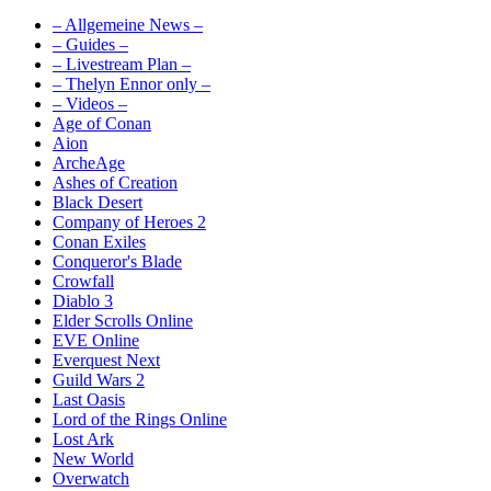
– Allgemeine News –
– Guides –
– Livestream Plan –
– Thelyn Ennor only –
– Videos –
Age of Conan
Aion
ArcheAge
Ashes of Creation
Black Desert
Company of Heroes 2
Conan Exiles
Conqueror's Blade
Crowfall
Diablo 3
Elder Scrolls Online
EVE Online
Everquest Next
Guild Wars 2
Last Oasis
Lord of the Rings Online
Lost Ark
New World
Overwatch