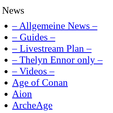
News
– Allgemeine News –
– Guides –
– Livestream Plan –
– Thelyn Ennor only –
– Videos –
Age of Conan
Aion
ArcheAge