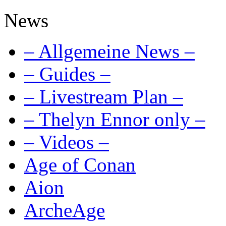
News
– Allgemeine News –
– Guides –
– Livestream Plan –
– Thelyn Ennor only –
– Videos –
Age of Conan
Aion
ArcheAge