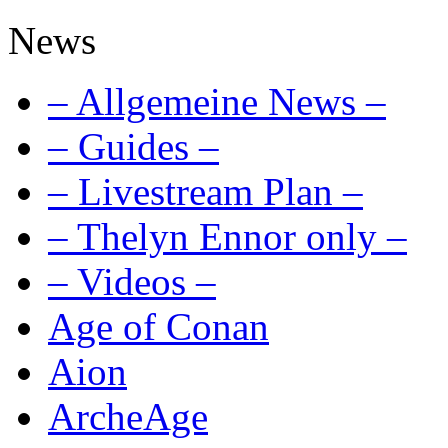
News
– Allgemeine News –
– Guides –
– Livestream Plan –
– Thelyn Ennor only –
– Videos –
Age of Conan
Aion
ArcheAge