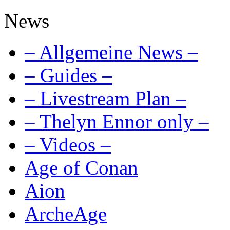
News
– Allgemeine News –
– Guides –
– Livestream Plan –
– Thelyn Ennor only –
– Videos –
Age of Conan
Aion
ArcheAge