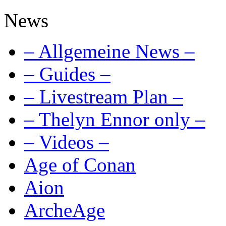
News
– Allgemeine News –
– Guides –
– Livestream Plan –
– Thelyn Ennor only –
– Videos –
Age of Conan
Aion
ArcheAge