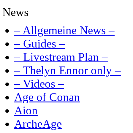
News
– Allgemeine News –
– Guides –
– Livestream Plan –
– Thelyn Ennor only –
– Videos –
Age of Conan
Aion
ArcheAge