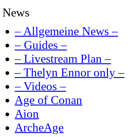
News
– Allgemeine News –
– Guides –
– Livestream Plan –
– Thelyn Ennor only –
– Videos –
Age of Conan
Aion
ArcheAge