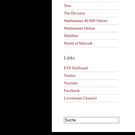
Tera
The Division
Warhammer 40.000 Online
Warhammer Online
WildStar
World of Warcraft
Links
EVE Killboard
Twitter
Youtube
Facebook
Livestream Channel