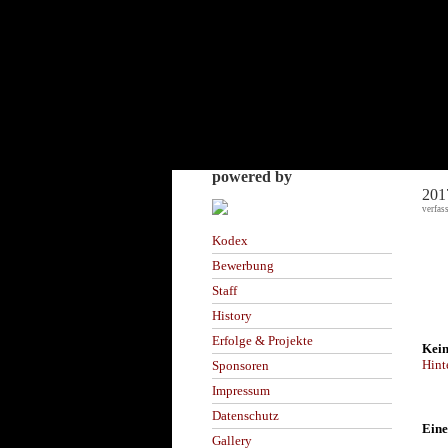
powered by
201
verfas
Kodex
Bewerbung
Staff
History
Erfolge & Projekte
Kein
Hint
Sponsoren
Impressum
Datenschutz
Eine
Gallery