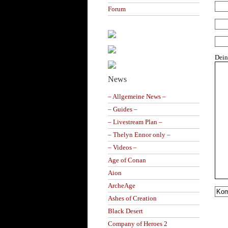
Forum
Dei
News
– Allgemeine News –
– Guides –
– Livestream Plan –
– Thelyn Ennor only –
– Videos –
Age of Conan
Aion
ArcheAge
Ashes of Creation
Black Desert
Company of Heroes 2