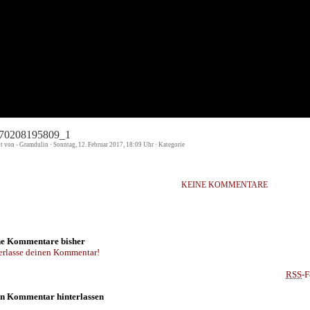
70208195809_1
st von - Gramdulin · Sonntag, 12. Februar 2017, 18:09 Uhr · Kategorie
KEINE KOMMENTARE
e Kommentare bisher
erlasse deinen Kommentar!
RSS
-F
n Kommentar hinterlassen