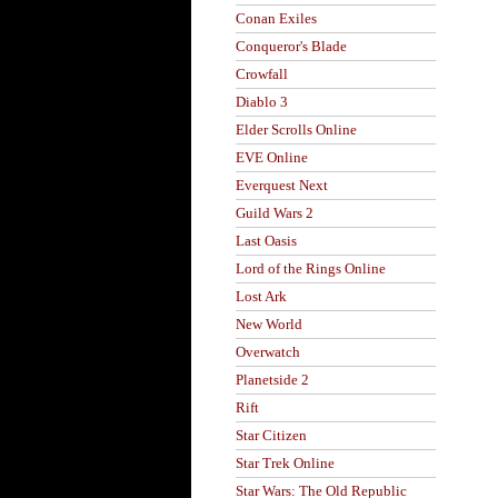
Conan Exiles
Conqueror's Blade
Crowfall
Diablo 3
Elder Scrolls Online
EVE Online
Everquest Next
Guild Wars 2
Last Oasis
Lord of the Rings Online
Lost Ark
New World
Overwatch
Planetside 2
Rift
Star Citizen
Star Trek Online
Star Wars: The Old Republic