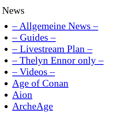
News
– Allgemeine News –
– Guides –
– Livestream Plan –
– Thelyn Ennor only –
– Videos –
Age of Conan
Aion
ArcheAge