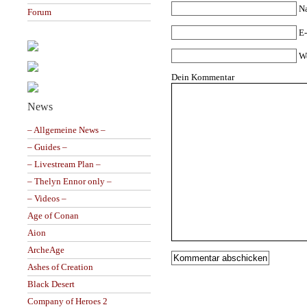
N
Forum
E-
W
Dein Kommentar
News
– Allgemeine News –
– Guides –
– Livestream Plan –
– Thelyn Ennor only –
– Videos –
Age of Conan
Aion
ArcheAge
Ashes of Creation
Black Desert
Company of Heroes 2