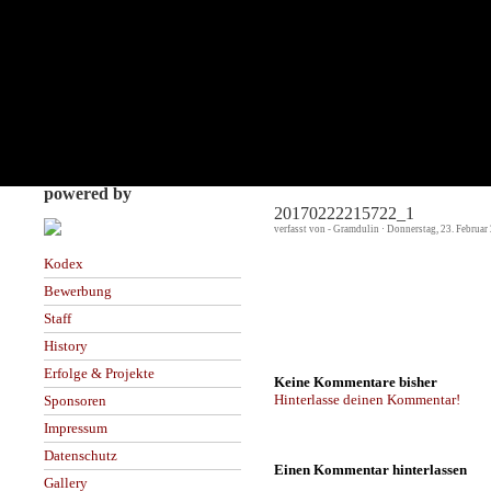
powered by
20170222215722_1
verfasst von - Gramdulin · Donnerstag, 23. Februar
Kodex
Bewerbung
Staff
History
Erfolge & Projekte
Keine Kommentare bisher
Hinterlasse deinen Kommentar!
Sponsoren
Impressum
Datenschutz
Einen Kommentar hinterlassen
Gallery