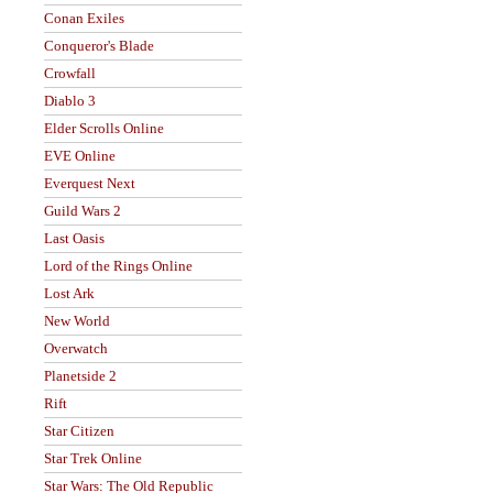
Conan Exiles
Conqueror's Blade
Crowfall
Diablo 3
Elder Scrolls Online
EVE Online
Everquest Next
Guild Wars 2
Last Oasis
Lord of the Rings Online
Lost Ark
New World
Overwatch
Planetside 2
Rift
Star Citizen
Star Trek Online
Star Wars: The Old Republic