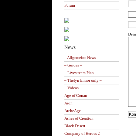
Forum
Dei
News
– Allgemeine News –
– Guides –
– Livestream Plan –
– Thelyn Ennor only –
– Videos –
Age of Conan
Aion
ArcheAge
Ashes of Creation
Black Desert
Company of Heroes 2