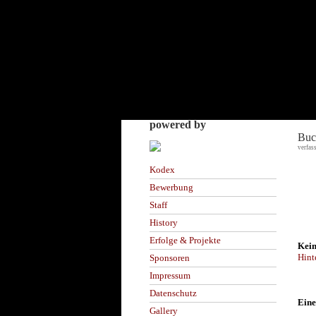
powered by
Buc
verfas
Kodex
Bewerbung
Staff
History
Erfolge & Projekte
Kein
Hint
Sponsoren
Impressum
Datenschutz
Eine
Gallery