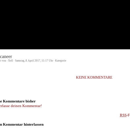
caneer
st von - Xell · Samstag, 8. April 2017, 15:17 Uhr · Kategorie
KEINE KOMMENTARE
e Kommentare bisher
erlasse deinen Kommentar!
RSS
-F
n Kommentar hinterlassen