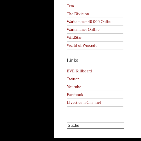
Tera
The Division
Warhammer 40.000 Online
Warhammer Online
WildStar
World of Warcraft
Links
EVE Killboard
Twitter
Youtube
Facebook
Livestream Channel