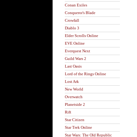
Conan Exiles
Conqueror's Blade
Crowfall
Diablo 3
Elder Scrolls Online
EVE Online
Everquest Next
Guild Wars 2
Last Oasis
Lord of the Rings Online
Lost Ark
New World
Overwatch
Planetside 2
Rift
Star Citizen
Star Trek Online
Star Wars: The Old Republic