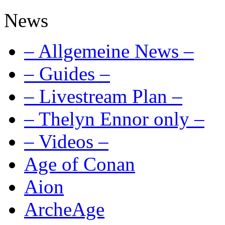
News
– Allgemeine News –
– Guides –
– Livestream Plan –
– Thelyn Ennor only –
– Videos –
Age of Conan
Aion
ArcheAge