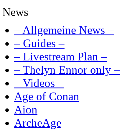
News
– Allgemeine News –
– Guides –
– Livestream Plan –
– Thelyn Ennor only –
– Videos –
Age of Conan
Aion
ArcheAge