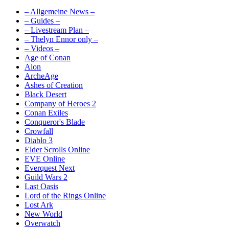
– Allgemeine News –
– Guides –
– Livestream Plan –
– Thelyn Ennor only –
– Videos –
Age of Conan
Aion
ArcheAge
Ashes of Creation
Black Desert
Company of Heroes 2
Conan Exiles
Conqueror's Blade
Crowfall
Diablo 3
Elder Scrolls Online
EVE Online
Everquest Next
Guild Wars 2
Last Oasis
Lord of the Rings Online
Lost Ark
New World
Overwatch