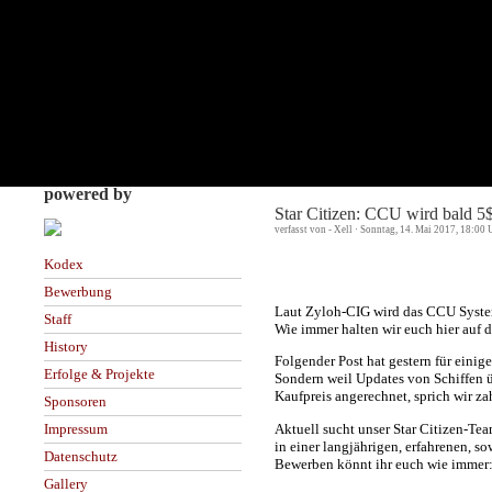
powered by
Star Citizen: CCU wird bald 5$
verfasst von - Xell · Sonntag, 14. Mai 2017, 18:00 
Kodex
Bewerbung
Laut Zyloh-CIG wird das CCU Syste
Staff
Wie immer halten wir euch hier auf
History
Folgender Post hat gestern für einig
Erfolge & Projekte
Sondern weil Updates von Schiffen ü
Kaufpreis angerechnet, sprich wir zah
Sponsoren
Aktuell sucht unser Star Citizen-Tea
Impressum
in einer langjährigen, erfahrenen, sow
Datenschutz
Bewerben könnt ihr euch wie immer
Gallery