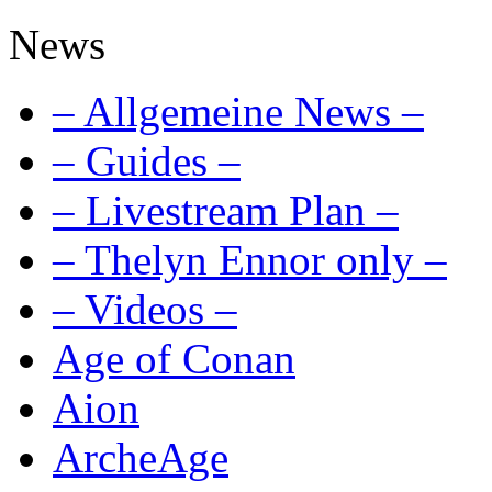
News
– Allgemeine News –
– Guides –
– Livestream Plan –
– Thelyn Ennor only –
– Videos –
Age of Conan
Aion
ArcheAge