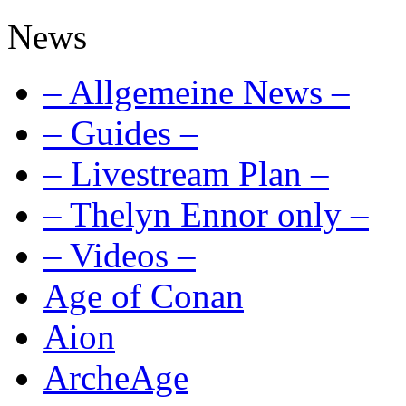
News
– Allgemeine News –
– Guides –
– Livestream Plan –
– Thelyn Ennor only –
– Videos –
Age of Conan
Aion
ArcheAge