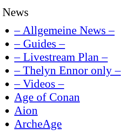
News
– Allgemeine News –
– Guides –
– Livestream Plan –
– Thelyn Ennor only –
– Videos –
Age of Conan
Aion
ArcheAge