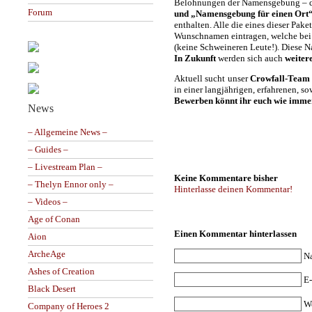
Belohnungen der Namensgebung – 
Forum
und „Namensgebung für einen Ort
enthalten. Alle die eines dieser Pak
Wunschnamen eintragen, welche bei 
(keine Schweineren Leute!). Diese N
In Zukunft
werden sich auch
weiter
Aktuell sucht unser
Crowfall-Team
in einer langjährigen, erfahrenen, sow
Bewerben könnt ihr euch wie imme
News
– Allgemeine News –
– Guides –
– Livestream Plan –
Keine Kommentare bisher
– Thelyn Ennor only –
Hinterlasse deinen Kommentar!
– Videos –
Age of Conan
Einen Kommentar hinterlassen
Aion
ArcheAge
N
Ashes of Creation
E-
Black Desert
W
Company of Heroes 2