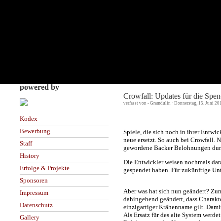
powered by
Crowfall: Updates für die Spen
verfasst von - Gramdulin · Donnerstag, 15. Juni 20
Kodex
Bewerbung
Spiele, die sich noch in ihrer Entw
neue ersetzt. So auch bei Crowfall. 
Staff
gewordene Backer Belohnungen durch 
History
Die Entwickler weisen nochmals darau
Erfolge & Projekte
gespendet haben. Für zukünftige Unte
Sponsoren
Aber was hat sich nun geändert? Z
Impressum
dahingehend geändert, dass Charakte
Datenschutz
einzigartiger Krähenname gilt. Dami
Als Ersatz für des alte System werde
Gallery