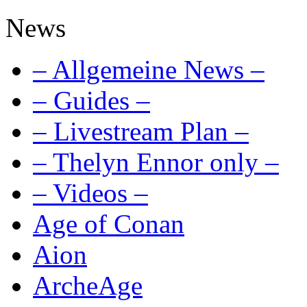
News
– Allgemeine News –
– Guides –
– Livestream Plan –
– Thelyn Ennor only –
– Videos –
Age of Conan
Aion
ArcheAge