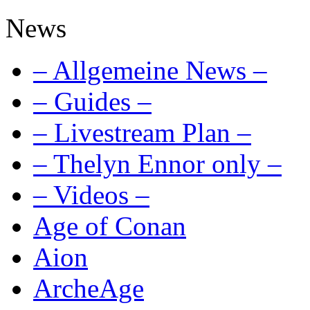
News
– Allgemeine News –
– Guides –
– Livestream Plan –
– Thelyn Ennor only –
– Videos –
Age of Conan
Aion
ArcheAge