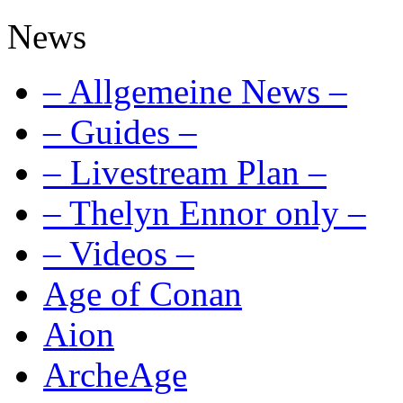
News
– Allgemeine News –
– Guides –
– Livestream Plan –
– Thelyn Ennor only –
– Videos –
Age of Conan
Aion
ArcheAge