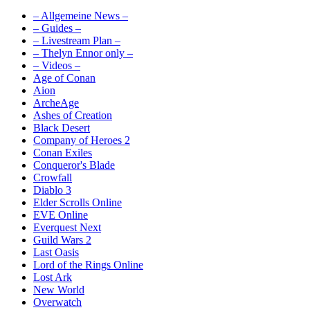
– Allgemeine News –
– Guides –
– Livestream Plan –
– Thelyn Ennor only –
– Videos –
Age of Conan
Aion
ArcheAge
Ashes of Creation
Black Desert
Company of Heroes 2
Conan Exiles
Conqueror's Blade
Crowfall
Diablo 3
Elder Scrolls Online
EVE Online
Everquest Next
Guild Wars 2
Last Oasis
Lord of the Rings Online
Lost Ark
New World
Overwatch