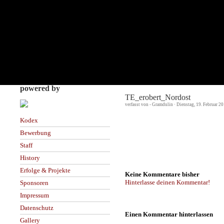
powered by
TE_erobert_Nordost
verfasst von - Gramdulin · Dienstag, 19. Februar 2
Kodex
Bewerbung
Staff
History
Erfolge & Projekte
Keine Kommentare bisher
Hinterlasse deinen Kommentar!
Sponsoren
Impressum
Datenschutz
Einen Kommentar hinterlassen
Gallery