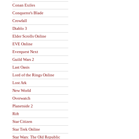
Conan Exiles
Conqueror's Blade
Crowfall
Diablo 3
Elder Scrolls Online
EVE Online
Everquest Next
Guild Wars 2
Last Oasis
Lord of the Rings Online
Lost Ark
New World
Overwatch
Planetside 2
Rift
Star Citizen
Star Trek Online
Star Wars: The Old Republic