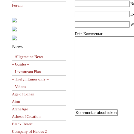
N
Forum
E-
W
Dein Kommentar
News
– Allgemeine News –
– Guides –
– Livestream Plan –
– Thelyn Ennor only –
– Videos –
Age of Conan
Aion
ArcheAge
Ashes of Creation
Black Desert
Company of Heroes 2