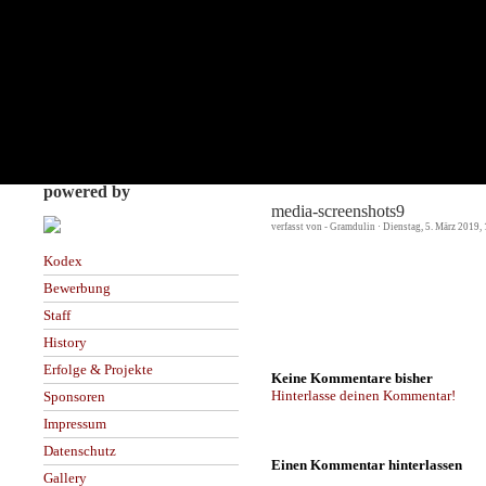
powered by
media-screenshots9
verfasst von - Gramdulin · Dienstag, 5. März 2019,
Kodex
Bewerbung
Staff
History
Erfolge & Projekte
Keine Kommentare bisher
Hinterlasse deinen Kommentar!
Sponsoren
Impressum
Datenschutz
Einen Kommentar hinterlassen
Gallery