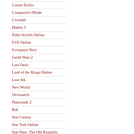
Conan Exiles
Conqueror's Blade
Crowfall
Diablo 3
Elder Scrolls Online
EVE Online
Everquest Next
Guild Wars 2
Last Oasis
Lord of the Rings Online
Lost Ark
New World
Overwatch
Planetside 2
Rift
Star Citizen
Star Trek Online
Star Wars: The Old Republic