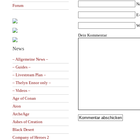
N
Forum
E-
W
Dein Kommentar
News
– Allgemeine News –
– Guides –
– Livestream Plan –
– Thelyn Ennor only –
– Videos –
Age of Conan
Aion
ArcheAge
Ashes of Creation
Black Desert
Company of Heroes 2