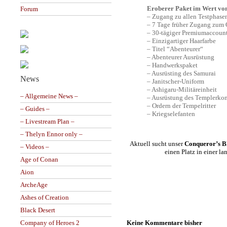
Eroberer Paket im Wert von
Forum
– Zugang zu allen Testphase
– 7 Tage früher Zugang zum
– 30-tägiger Premiumaccoun
– Einzigartiger Haarfarbe
– Titel “Abenteurer“
– Abenteurer Ausrüstung
– Handwerkspaket
– Ausrüsting des Samurai
News
– Janitscher-Uniform
– Ashigaru-Militäreinheit
– Allgemeine News –
– Ausrüstung des Templerk
– Ordern der Tempelritter
– Guides –
– Kriegselefanten
– Livestream Plan –
– Thelyn Ennor only –
Aktuell sucht unser
Conqueror’s 
– Videos –
einen Platz in einer la
Age of Conan
Aion
ArcheAge
Ashes of Creation
Black Desert
Keine Kommentare bisher
Company of Heroes 2