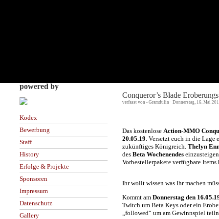
powered by
Conqueror’s Blade Eroberungs
verfasst von - Gramdulin · Donnerstag, 16. Mai 20
Kodex
Bewerbung
Das kostenlose
Action-MMO Conque
20.05.19
. Versetzt euch in die Lage 
Staff
zukünftiges Königreich.
Thelyn Enn
des
Beta Wochenendes
einzusteigen
History
Vorbestellerpakete verfügbare Items 
Erfolge & Projekte
Sponsoren
Ihr wollt wissen was Ihr machen mü
Impressum
Kommt am
Donnerstag den 16.05.1
Datenschutz
Twitch um Beta Keys oder ein Erobe
„followed“ um am Gewinnspiel teil
Gallery