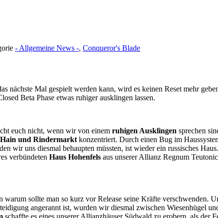
gorie
- Allgemeine News -
,
Conqueror's Blade
as nächste Mal gespielt werden kann, wird es keinen Reset mehr geben
osed Beta Phase etwas ruhiger ausklingen lassen.
scht euch nicht, wenn wir von einem
ruhigen Ausklingen
sprechen sin
 Hain und Rindermarkt
konzentriert. Durch einen Bug im Haussystem
 den wir uns diesmal behaupten müssten, ist wieder ein russisches Hau
res verbündeten
Haus Hohenfels
aus unserer Allianz Regnum Teutonic
nn warum sollte man so kurz vor Release seine Kräfte verschwenden. U
rteidigung angerannt ist, wurden wir diesmal zwischen Wiesenhügel 
m
schaffte es eines unserer Allianzhäuser Südwald zu erobern, als der 