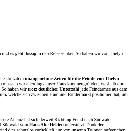
 und es geht flüssig in den Release über. So haben wir von Thelyn
d es trotzdem
unangenehme Zeiten für die Feinde von Thelyn
 mussten wir allerdings unser Haus kurz neugründen, weshalb dort
s. So haben
wir trotz deutlicher Unterzahl
jede Feindarmee aus dem
um, welche sich zwischen Hain und Rindermarkt positioniert hat, um
nsere Allianz hat sich derweil Richtung Feind nach Südwald
und Südwald vom
Haus Alte Helden
unterstützt. Dank der
Feind dies schutzlos zurückließ, um von unseren Truppen aufgerieben