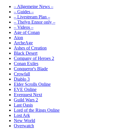
– Allgemeine News –
– Guides –
– Livestream Plan –
– Thelyn Ennor only –
– Videos –
Age of Conan
Aion
ArcheAge
Ashes of Creation
Black Desert
Company of Heroes 2
Conan Exiles
Conqueror's Blade
Crowfall
Diablo 3
Elder Scrolls Online
EVE Online
Everquest Next
Guild Wars 2
Last Oasis
Lord of the Rings Online
Lost Ark
New World
Overwatch