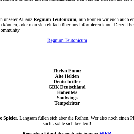
on unserer Allianz
Regnum Teutonicum
, nun können wir euch auch e
 können, oder man sich einfach über uns informieren kann. Derzeit be
Community.
Regnum Teutonicum
Thelyn Ennor
Alte Helden
Deutschritter
GBK Deutschland
Hohenfels
Soulwings
Tempelritter
e Spieler.
Langsam füllen sich aber die Reihen. Wer also noch einen Plat
sucht, sollte sich beeilen!!
Bewerben könnt ihr euch wie immer:
HIER