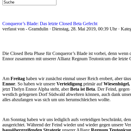
Conqueror’s Blade: Das letzte Closed Beta Gefecht
verfasst von - Gramdulin · Dienstag, 28. Mai 2019, 00:39 Uhr · Kate
Die Closed Beta Phase für Conqueror’s Blade ist vorbei, denn wenn d
Ennor zusammen mit unserer Allianz Regnum Teutonicum die letzte Cl
Am
Freitag
haben wir zunächst einmal unser Reich erobert, aber täu
Ennor
. So haben wir unsere
Verteidigung
primär auf
Wiesenhügel,
jetzt Thelyn Ennor Alpha steht, aber
Beta ist Beta
. Der Feind, gegen
westlich gelegenen Dorf Südwald abwehren können, auch dank unse
alles abzufangen was sich um uns herumschleichen wollte.
Am Sonntag haben wir uns lediglich aufs verteidigen beschränkt, de
ausgerichtet. Während der Feind wieder und wieder gegen unsere Ve
hausübergreifenden Strategie
unserer Allianz
Regnum Teutonicu