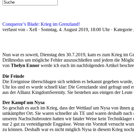
Conqueror’s Blade: Krieg im Grenzland!
verfasst von - Xell · Sonntag, 4. August 2019, 18:00 Uhr · Kategorie
Nun war es soweit, Dienstag den 30.7.2019, kam es zum Krieg im Gre
Drillmodus um mögliche Fehler auszuschließen und jedem die Möglich
von
Thelyn Ennor
werde ich euch im nachfolgenden Artikel beschrei
Die Feinde
Die Ereignisse überschlugen sich seitdem es bekannt gegeben wurde,
Uhr los und es wurde schnell klar: Die Grenzlande sind gefragt und 
aus der Allianz KingdomSerenity. Sie bestehen aus einigen der Leute
Der Kampf um Nysa
So geschah es auch im Krieg, dass der Wettlauf um Nysa von ihnen g
umkämpfter Ort. Sie waren schneller als TE und waren deshalb nach 
unseren Nachschubrouten hatten wir fataler Weise kein Techniklage
nur 2 gut zu verteidigende Engpässe. Wenn ein Vorstoß versucht wu
zu können. Deshalb war es nicht möglich Nysa in diesem Krieg noch