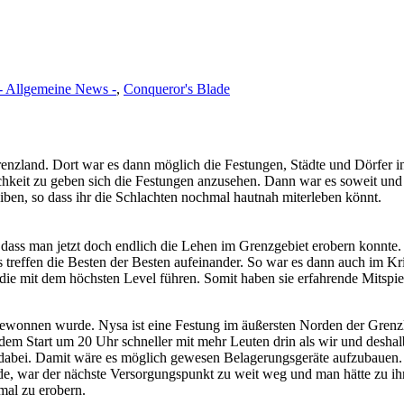
- Allgemeine News -
,
Conqueror's Blade
nzland. Dort war es dann möglich die Festungen, Städte und Dörfer i
keit zu geben sich die Festungen anzusehen. Dann war es soweit und de
ben, so dass ihr die Schlachten nochmal hautnah miterleben könnt.
 dass man jetzt doch endlich die Lehen im Grenzgebiet erobern konnte.
es treffen die Besten der Besten aufeinander. So war es dann auch im 
 die mit dem höchsten Level führen. Somit haben sie erfahrende Mitspi
ewonnen wurde. Nysa ist eine Festung im äußersten Norden der Grenzla
dem Start um 20 Uhr schneller mit mehr Leuten drin als wir und desha
r dabei. Damit wäre es möglich gewesen Belagerungsgeräte aufzubauen
rde, war der nächste Versorgungspunkt zu weit weg und man hätte zu
mal zu erobern.