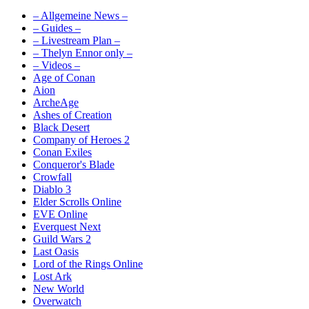
– Allgemeine News –
– Guides –
– Livestream Plan –
– Thelyn Ennor only –
– Videos –
Age of Conan
Aion
ArcheAge
Ashes of Creation
Black Desert
Company of Heroes 2
Conan Exiles
Conqueror's Blade
Crowfall
Diablo 3
Elder Scrolls Online
EVE Online
Everquest Next
Guild Wars 2
Last Oasis
Lord of the Rings Online
Lost Ark
New World
Overwatch