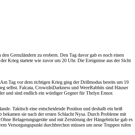
n den Grenzländern zu erobern. Den Tag davor gab es noch einen
r Krieg startete wie zuvor um 20 Uhr. Die Ereignisse aus der Sicht
 Am Tag vor dem richtigen Krieg ging der Drillmodus bereits um 19
Krieg selbst. Falcata, CrownInDarkness und WereRabbits sind Häuser
eler und sind endlich ein würdiger Gegner für Thelyn Ennor.
nde. Taktisch eine entscheidende Position und deshalb ein heiß
lb bekamen sie nach der ersten Schlacht Nysa. Durch Probleme mit
. Ohne Belagerungsgeräte und mit Zerstörung der Hängebrücke gab es
 ihrem Versorgungspunkt durchbrechen müssen um neue Truppen rufen