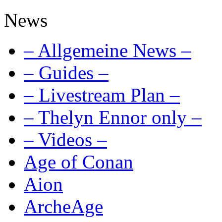
News
– Allgemeine News –
– Guides –
– Livestream Plan –
– Thelyn Ennor only –
– Videos –
Age of Conan
Aion
ArcheAge