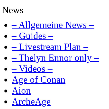
News
– Allgemeine News –
– Guides –
– Livestream Plan –
– Thelyn Ennor only –
– Videos –
Age of Conan
Aion
ArcheAge