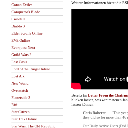
Weitere Informationen bietet die RS
Conan Exiles
Conqueror's Blade
Crowfall
Diablo 3
Elder Scrolls Online
EVE Online
Everquest Next
Guild Wars 2
Last Oasis
Lord of the Rings Online
Lost Ark
New World
Overwatch
Bereits im
Letter From the Chairm
Planetside 2
blicken lassen, was wir im neuen Jah
lassen können.
Rift
Star Citizen
Chris Roberts
: ….“This year
they did so for more than 46 
Star Trek Online
Our Daily Active Users (DAU) 
Star Wars: The Old Republic