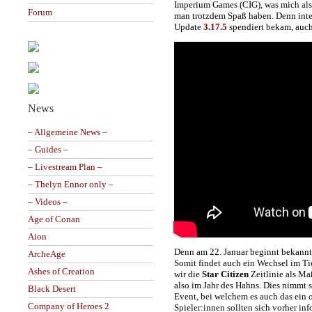
Imperium Games (CIG), was mich als S
Forum
man trotzdem Spaß haben. Denn intere
Update
3.17.5
spendiert bekam, auch
News
– Allgemeine News –
– Guides –
– Livestream Plan –
– Thelyn Ennor only –
– Videos –
Age of Conan
Aion
Denn am 22. Januar beginnt bekanntl
ArcheAge
Somit findet auch ein Wechsel im Tie
Ashes of Creation
wir die
Star Citizen
Zeitlinie als Ma
also im Jahr des Hahns. Dies nimmt
Black Desert
Event, bei welchem es auch das ein
Company of Heroes 2
Spieler:innen sollten sich vorher i