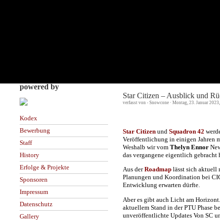
powered by
Star Citizen – Ausblick und Rü
verfasst von - Snowcone · Montag, 23. Januar 2023
Kodex
Bewerbung
Star Citizen
und
Squadron 42
werde
Veröffentlichung in einigen Jahren ma
Staff
Weshalb wir vom
Thelyn Ennor
New
das vergangene eigentlich gebracht 
History
Erfolge & Projekte
Aus der
Roadmap
lässt sich aktuell
Planungen und Koordination bei CIG v
Sponsoren
Entwicklung erwarten dürfte.
Impressum
Aber es gibt auch Licht am Horizont
Datenschutz
aktuellem Stand in der PTU Phase be
unveröffentlichte Updates Von SC und
Gallery