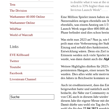
is double what it was at the 
Tera
which is 33% higher than our
Invictus Launch Week“……
The Division
Warhammer 40.000 Online
Eine Million Spieler:innen haben si
Nutzerzahlen steigen ebenfalls um 5
Warhammer Online
ebenfalls, was einem Anstieg um 1/3
Launch Week sogar über 400.000 akti
WildStar
Phase befindet sind dies schon beei
World of Warcraft
Was steht nun 2023 an? Nun ja, wie b
peilt man eine Verbesserung der Stab
Links
Einzug und sobald dies funktioniert,
Entwicklung wären. Denn ein Ziel is
EVE Killboard
Erinnern werden sich viele Spieler:i
wurde, was dann damit auch die
Alp
Twitter
Weitere Highlights dürften für 2023
Youtube
persistenten Hangars, einer neuen S
Facebook
wurden. Dies alles wirkt sehr motiv
des Jahres in Reichweite kommen s
Livestream Channel
Auch ist erwähnenswert, dass das E
beigewohnt hatte und natürlich auch 
bedacht, die Nähe zur Community zu 
von CIG auch in diesem Jahr wieder 
diesem Jahr die eigene Messe mit der
Damit dürfte uns wohl ein Tag des Fe
wohl die für den
22.04.2023
angekü