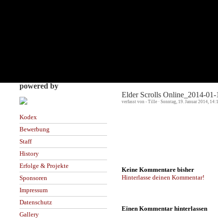
powered by
Elder Scrolls Online_2014-01
verfasst von - Tille · Sonntag, 19. Januar 2014, 14:
Kodex
Bewerbung
Staff
History
Erfolge & Projekte
Keine Kommentare bisher
Hinterlasse deinen Kommentar!
Sponsoren
Impressum
Datenschutz
Einen Kommentar hinterlassen
Gallery