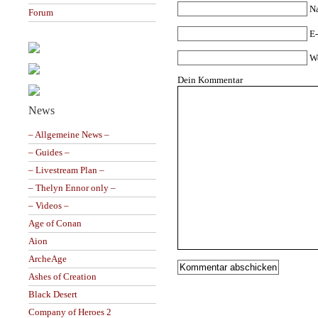
N
Forum
E-
W
Dein Kommentar
News
– Allgemeine News –
– Guides –
– Livestream Plan –
– Thelyn Ennor only –
– Videos –
Age of Conan
Aion
ArcheAge
Ashes of Creation
Black Desert
Company of Heroes 2