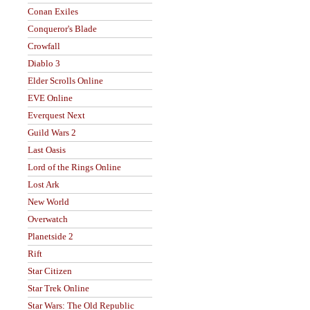
Conan Exiles
Conqueror's Blade
Crowfall
Diablo 3
Elder Scrolls Online
EVE Online
Everquest Next
Guild Wars 2
Last Oasis
Lord of the Rings Online
Lost Ark
New World
Overwatch
Planetside 2
Rift
Star Citizen
Star Trek Online
Star Wars: The Old Republic