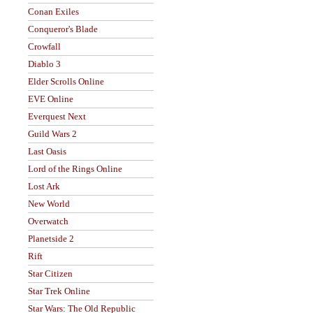
Conan Exiles
Conqueror's Blade
Crowfall
Diablo 3
Elder Scrolls Online
EVE Online
Everquest Next
Guild Wars 2
Last Oasis
Lord of the Rings Online
Lost Ark
New World
Overwatch
Planetside 2
Rift
Star Citizen
Star Trek Online
Star Wars: The Old Republic