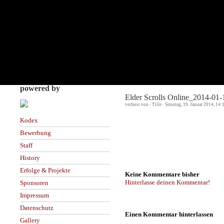
powered by
Elder Scrolls Online_2014-01
verfasst von - Tille · Sonntag, 19. Januar 2014, 14:
Kodex
Bewerbung
Staff
History
Erfolge & Projekte
Keine Kommentare bisher
Hinterlasse deinen Kommentar!
Sponsoren
Impressum
Datenschutz
Einen Kommentar hinterlassen
Gallery