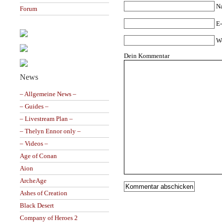
N
Forum
E-
W
Dein Kommentar
News
– Allgemeine News –
– Guides –
– Livestream Plan –
– Thelyn Ennor only –
– Videos –
Age of Conan
Aion
ArcheAge
Ashes of Creation
Black Desert
Company of Heroes 2