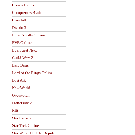
Conan Exiles
Conqueror's Blade
Crowfall
Diablo 3
Elder Scrolls Online
EVE Online
Everquest Next
Guild Wars 2
Last Oasis
Lord of the Rings Online
Lost Ark
New World
Overwatch
Planetside 2
Rift
Star Citizen
Star Trek Online
Star Wars: The Old Republic