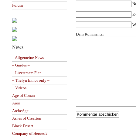
N
Forum
E-
W
Dein Kommentar
News
– Allgemeine News –
– Guides –
– Livestream Plan –
– Thelyn Ennor only –
– Videos –
Age of Conan
Aion
ArcheAge
Ashes of Creation
Black Desert
Company of Heroes 2