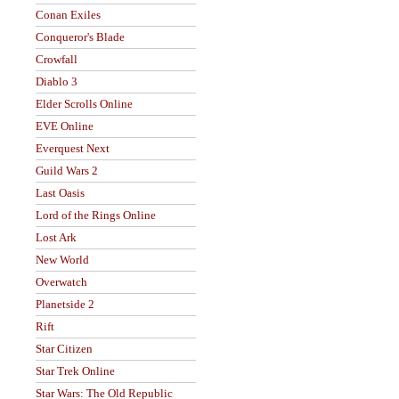
Conan Exiles
Conqueror's Blade
Crowfall
Diablo 3
Elder Scrolls Online
EVE Online
Everquest Next
Guild Wars 2
Last Oasis
Lord of the Rings Online
Lost Ark
New World
Overwatch
Planetside 2
Rift
Star Citizen
Star Trek Online
Star Wars: The Old Republic