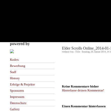
powered by
Elder Scrolls Online_2014-01
verfasst von - Tille · Sonntag, 19. Januar 2014, 14:
Kodex
Bewerbung
Staff
History
Erfolge & Projekte
Keine Kommentare bisher
Hinterlasse deinen Kommentar!
Sponsoren
Impressum
Datenschutz
Einen Kommentar hinterlassen
Gallery