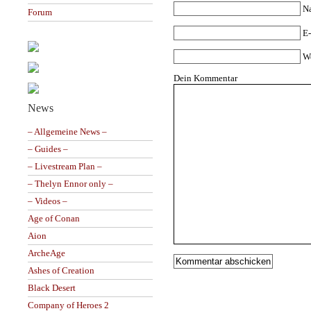
N
Forum
E-
W
Dein Kommentar
News
– Allgemeine News –
– Guides –
– Livestream Plan –
– Thelyn Ennor only –
– Videos –
Age of Conan
Aion
ArcheAge
Ashes of Creation
Black Desert
Company of Heroes 2