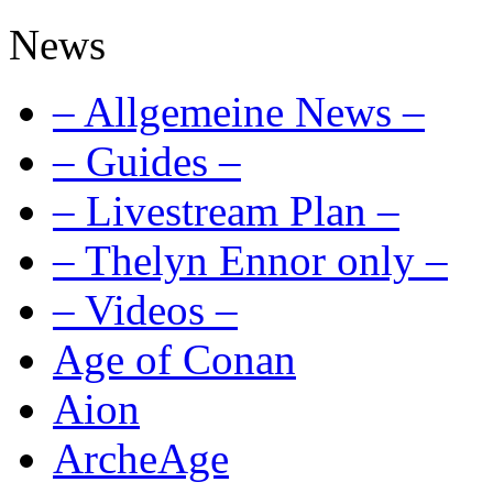
News
– Allgemeine News –
– Guides –
– Livestream Plan –
– Thelyn Ennor only –
– Videos –
Age of Conan
Aion
ArcheAge