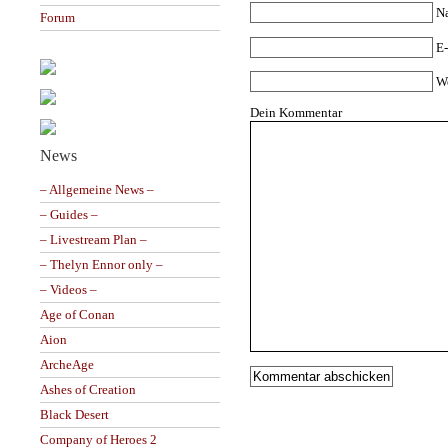
N
Forum
E-
W
Dein Kommentar
News
– Allgemeine News –
– Guides –
– Livestream Plan –
– Thelyn Ennor only –
– Videos –
Age of Conan
Aion
ArcheAge
Ashes of Creation
Black Desert
Company of Heroes 2