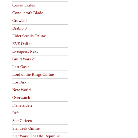
Conan Exiles
Conqueror's Blade
Crowfall
Diablo 3
Elder Scrolls Online
EVE Online
Everquest Next
Guild Wars 2
Last Oasis
Lord of the Rings Online
Lost Ark
New World
Overwatch
Planetside 2
Rift
Star Citizen
Star Trek Online
Star Wars: The Old Republic