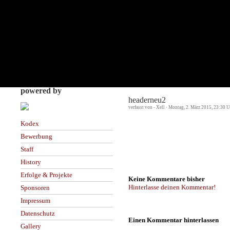
powered by
headerneu2
verfasst von - Xell · Montag, 2. März 2015, 23:30 U
Kodex
Bewerbung
Staff
History
Erfolge & Projekte
Keine Kommentare bisher
Hinterlasse deinen Kommentar!
Sponsoren
Impressum
Datenschutz
Einen Kommentar hinterlassen
Gallery