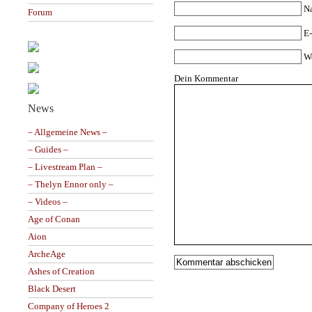
N
Forum
E-
W
Dein Kommentar
News
– Allgemeine News –
– Guides –
– Livestream Plan –
– Thelyn Ennor only –
– Videos –
Age of Conan
Aion
ArcheAge
Ashes of Creation
Black Desert
Company of Heroes 2