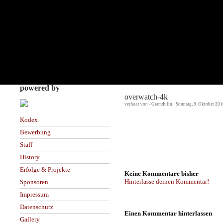
powered by
overwatch-4k
verfasst von - Gramdulin · Sonntag, 9. Oktober 201
Kodex
Bewerbung
Staff
History
Erfolge & Projekte
Keine Kommentare bisher
Hinterlasse deinen Kommentar!
Sponsoren
Impressum
Datenschutz
Einen Kommentar hinterlassen
Gallery