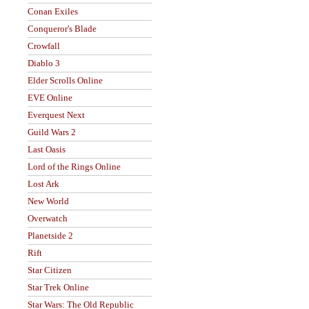
Conan Exiles
Conqueror's Blade
Crowfall
Diablo 3
Elder Scrolls Online
EVE Online
Everquest Next
Guild Wars 2
Last Oasis
Lord of the Rings Online
Lost Ark
New World
Overwatch
Planetside 2
Rift
Star Citizen
Star Trek Online
Star Wars: The Old Republic