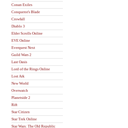
Conan Exiles
Conqueror's Blade
Crowfall
Diablo 3
Elder Scrolls Online
EVE Online
Everquest Next
Guild Wars 2
Last Oasis
Lord of the Rings Online
Lost Ark
New World
Overwatch
Planetside 2
Rift
Star Citizen
Star Trek Online
Star Wars: The Old Republic