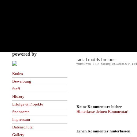
powered by
racial motifs bretons
verfasst von - Tille · Sonntag, 19. Januar 2014, 14:
Kodex
Bewerbung
Staff
History
Erfolge & Projekte
Keine Kommentare bisher
Hinterlasse deinen Kommentar!
Sponsoren
Impressum
Datenschutz
Einen Kommentar hinterlassen
Gallery