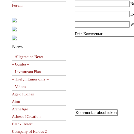
N
Forum
E-
W
Dein Kommentar
News
– Allgemeine News –
– Guides –
– Livestream Plan –
– Thelyn Ennor only –
– Videos –
Age of Conan
Aion
ArcheAge
Ashes of Creation
Black Desert
Company of Heroes 2